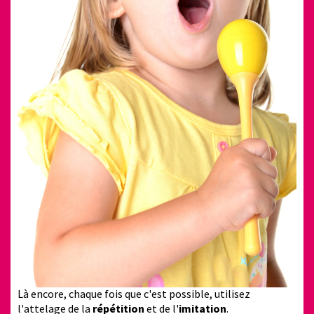
Là encore, chaque fois que c'est possible, utilisez
l'attelage de la
répétition
et de l'
imitation
.