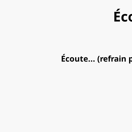
Éc
Écoute... (refrain 