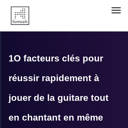
É
V
É
N
E
1O facteurs clés pour
M
E
réussir rapidement à
N
T
jouer de la guitare tout
S
C
en chantant en même
O