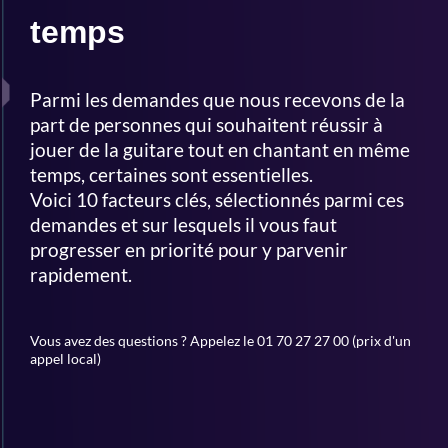
A
temps
C
H
Parmi les demandes que nous recevons de la
I
part de personnes qui souhaitent réussir à
N
jouer de la guitare tout en chantant en même
G
temps, certaines sont essentielles.
R
Voici 10 facteurs clés, sélectionnés parmi ces
demandes et sur lesquels il vous faut
E
progresser en priorité pour y parvenir
S
rapidement.
O
U
Vous avez des questions ? Appelez le 01 70 27 27 00 (prix d'un
R
appel local)
C
E