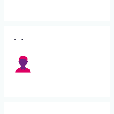
"...."